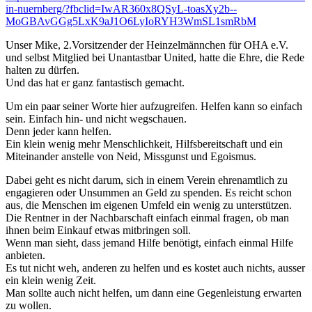
in-nuernberg/?fbclid=IwAR360x8QSyL-toasXy2b--
MoGBAvGGg5LxK9aJ1O6LyIoRYH3WmSL1smRbM
Unser Mike, 2.Vorsitzender der Heinzelmännchen für OHA e.V.
und selbst Mitglied bei Unantastbar United, hatte die Ehre, die Rede
halten zu dürfen.
Und das hat er ganz fantastisch gemacht.
Um ein paar seiner Worte hier aufzugreifen. Helfen kann so einfach
sein. Einfach hin- und nicht wegschauen.
Denn jeder kann helfen.
Ein klein wenig mehr Menschlichkeit, Hilfsbereitschaft und ein
Miteinander anstelle von Neid, Missgunst und Egoismus.
Dabei geht es nicht darum, sich in einem Verein ehrenamtlich zu
engagieren oder Unsummen an Geld zu spenden. Es reicht schon
aus, die Menschen im eigenen Umfeld ein wenig zu unterstützen.
Die Rentner in der Nachbarschaft einfach einmal fragen, ob man
ihnen beim Einkauf etwas mitbringen soll.
Wenn man sieht, dass jemand Hilfe benötigt, einfach einmal Hilfe
anbieten.
Es tut nicht weh, anderen zu helfen und es kostet auch nichts, ausser
ein klein wenig Zeit.
Man sollte auch nicht helfen, um dann eine Gegenleistung erwarten
zu wollen.