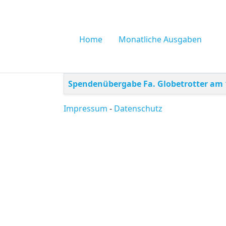
Home
Monatliche Ausgaben
Beiträge
Title
Spendenübergabe Fa. Globetrotter am 
Impressum
-
Datenschutz